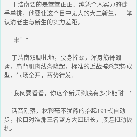
丁浩南要的是堂堂正正、纯凭个人实力的徒
手单挑，他要让这个目中无人的大二新生，一举
认清老生与新生的实力差距。
“来！”
丁浩南双脚扎地，腰身拧劲，浑身筋骨绷
紧，肩背肌肉线条隆起，标准的近战搏杀架势成
型，气场全开，蓄势待发。
“我倒要看看，你这个新兵到底有多少能耐！”
话音刚落，林毅毫不犹豫的抬起191式自动
步，枪口对准那三名蓝方大四班长，接连扣动扳
机。