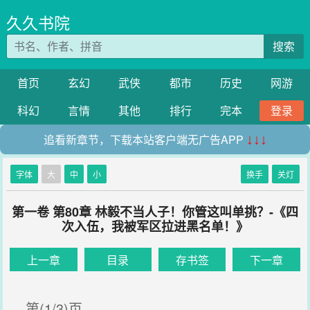
久久书院
搜索
首页
玄幻
武侠
都市
历史
网游
科幻
言情
其他
排行
完本
登录
追看新章节，下载本站客户端无广告APP
↓↓↓
字体
大
中
小
换手
关灯
第一卷 第80章 林毅不当人子！你管这叫单挑？-《四
次入伍，我被军区拉进黑名单！》
上一章
目录
存书签
下一章
第(1/3)页