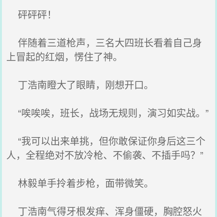
砰砰砰！
伴随着三道枪声，三名大四班长看着自己身
上冒起的红烟，愣住了神。
丁浩南瞪大了眼睛，刚想开口。
“唉唉唉，班长，战场无规则，演习如实战。”
“我可以出来单挑，但你敢保证你身后这三个
人，全程绝对不放冷枪、不偷袭、不插手吗？”
林毅单手拎着步枪，面带微笑。
丁浩南气得牙根发痒、浑身僵硬，胸腔怒火