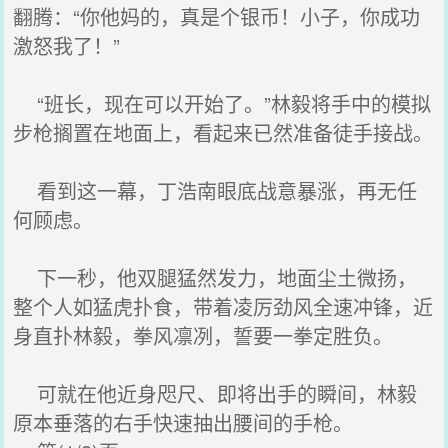
翻腾：“你他妈的，真是个银币！小子，你成功
激怒我了！”
“班长，现在可以开始了。”林毅将手中的模拟
步枪搁置在地面上，看起来已然准备徒手接战。
看到这一幕，丁浩南眼底战意暴涨，再无任
何顾虑。
下一秒，他双腿猛然发力，地面尘土微扬，
整个人如猛虎扑食，带着凌厉劲风全速冲锋，近
身直扑林毅，拳风凛冽，誓要一拳定胜负。
可就在他近身咫尺、即将出手的瞬间，林毅
原本垂落的右手快速抽出腰间的手枪。