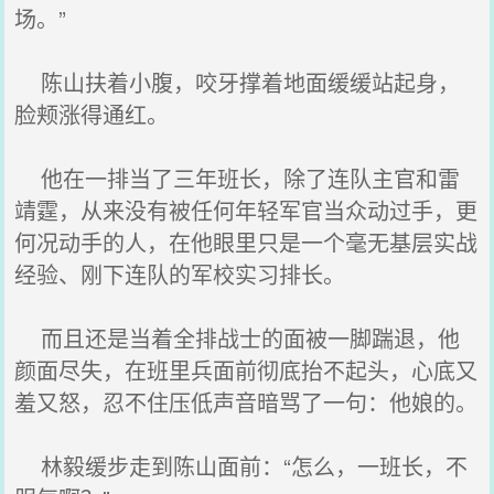
场。”
陈山扶着小腹，咬牙撑着地面缓缓站起身，
脸颊涨得通红。
他在一排当了三年班长，除了连队主官和雷
靖霆，从来没有被任何年轻军官当众动过手，更
何况动手的人，在他眼里只是一个毫无基层实战
经验、刚下连队的军校实习排长。
而且还是当着全排战士的面被一脚踹退，他
颜面尽失，在班里兵面前彻底抬不起头，心底又
羞又怒，忍不住压低声音暗骂了一句：他娘的。
林毅缓步走到陈山面前：“怎么，一班长，不