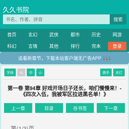
久久书院
搜索
首页
玄幻
武侠
都市
历史
网游
科幻
言情
其他
排行
完本
登录
追看新章节，下载本站客户端无广告APP
↓↓↓
字体
大
中
小
换手
关灯
第一卷 第94章 好戏开场日子还长，咱们慢慢来！-
《四次入伍，我被军区拉进黑名单！》
上一章
目录
存书签
下一章
第(1/3)页