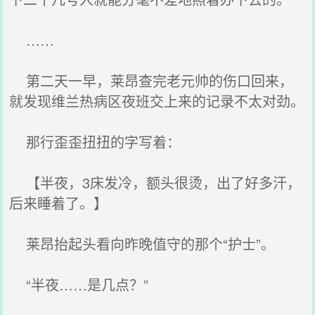
……
第二天一早，莱昂查完老元帅的伤口回来，
就发现维兰热病区夜班交上来的记录不太对劲。
那行歪歪扭扭的字写着：
【半夜，3床发冷，额头很烫，出了好多汗，
后来睡着了。】
莱昂抬起头看向昨晚值守的那个“护士”。
“半夜……是几点？”