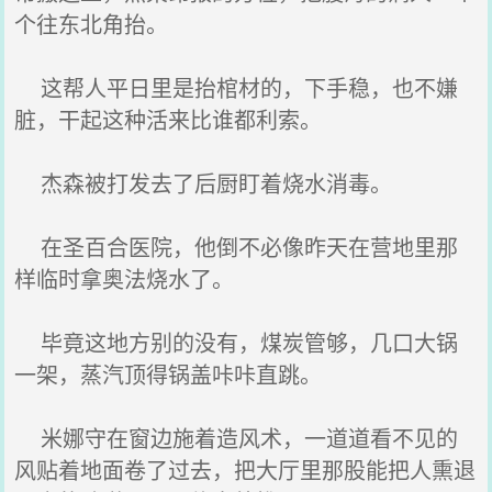
个往东北角抬。
这帮人平日里是抬棺材的，下手稳，也不嫌
脏，干起这种活来比谁都利索。
杰森被打发去了后厨盯着烧水消毒。
在圣百合医院，他倒不必像昨天在营地里那
样临时拿奥法烧水了。
毕竟这地方别的没有，煤炭管够，几口大锅
一架，蒸汽顶得锅盖咔咔直跳。
米娜守在窗边施着造风术，一道道看不见的
风贴着地面卷了过去，把大厅里那股能把人熏退