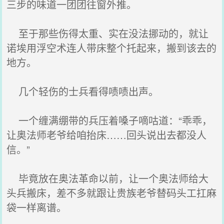
三步的味道一团团往窗外推。
至于那些伤得太重、实在没法挪动的，就让
诺埃用浮空术连人带床整个托起来，搬到该去的
地方。
几个轻伤的士兵看得啧啧出声。
一个缠满绷带的兵压着嗓子嘀咕道：“乖乖，
让奥法师老爷给咱抬床……回头说出去都没人
信。”
毕竟放在奥法革命以前，让一个奥法师给大
头兵搬床，差不多就跟让贵族老爷替码头工扛麻
袋一样离谱。