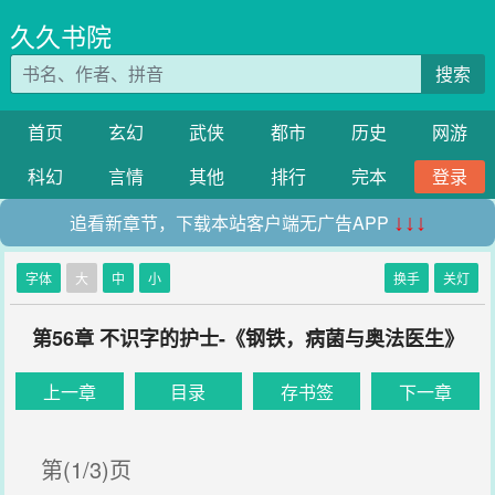
久久书院
搜索
首页
玄幻
武侠
都市
历史
网游
科幻
言情
其他
排行
完本
登录
追看新章节，下载本站客户端无广告APP
↓↓↓
字体
大
中
小
换手
关灯
第56章 不识字的护士-《钢铁，病菌与奥法医生》
上一章
目录
存书签
下一章
第(1/3)页