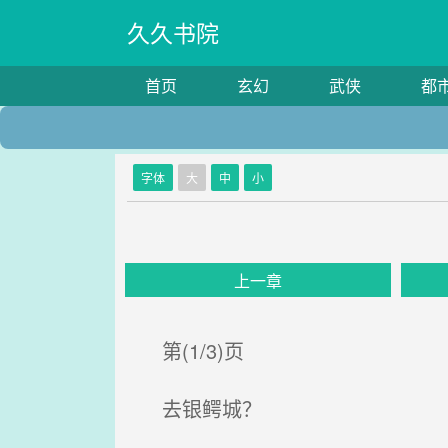
久久书院
首页
玄幻
武侠
都
字体
大
中
小
上一章
第(1/3)页
去银鳄城？