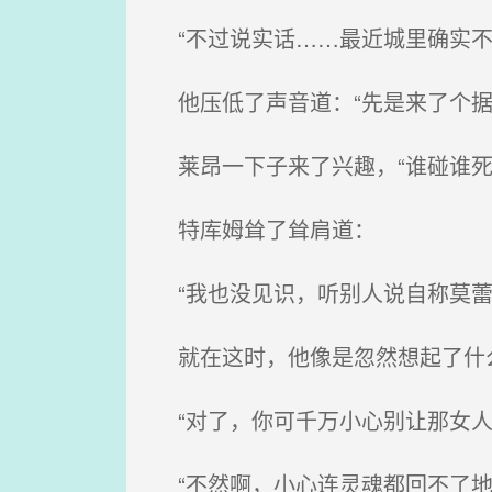
“不过说实话……最近城里确实不
他压低了声音道：“先是来了个据
莱昂一下子来了兴趣，“谁碰谁死
特库姆耸了耸肩道：
“我也没见识，听别人说自称莫蕾
就在这时，他像是忽然想起了什
“对了，你可千万小心别让那女人
“不然啊，小心连灵魂都回不了地