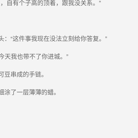
，自有个子高的顶着，跟我没关系。”
：“这件事我现在没法立刻给你答复。”
今天我也带不了你进城。”
可豆串成的手链。
细涂了一层薄薄的蜡。