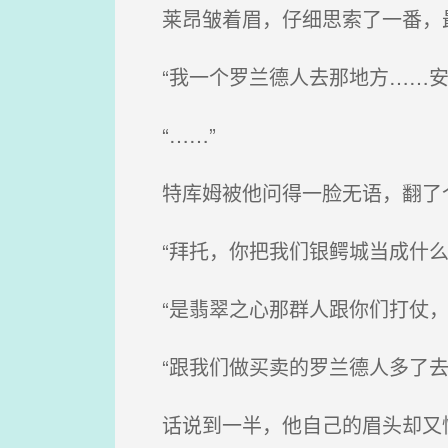
莱昂皱着眉，仔细思索了一番，
“我一个罗兰德人去那地方……安
“……”
特库姆被他问得一脸无语，翻了
“拜托，你把我们银鳄城当成什么
“是翡翠之心那群人跟你们打仗，
“跟我们做买卖的罗兰德人多了去
话说到一半，他自己的眉头却又