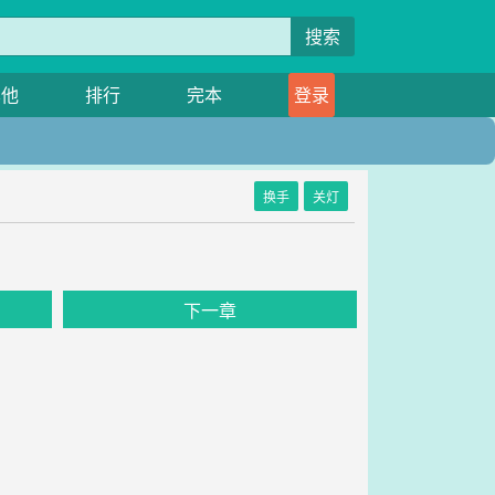
搜索
其他
排行
完本
登录
换手
关灯
下一章