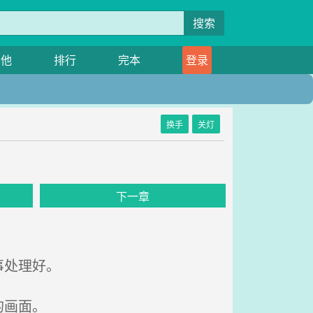
搜索
其他
排行
完本
登录
换手
关灯
下一章
事处理好。
的画面。