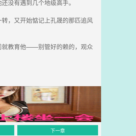
还没有遇到几个地级高手。
转，又开始惦记上孔晟的那匹追风
就教育他——别管好的赖的，观众
下一章