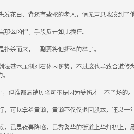
发花白、背还有些驼的老人，悄无声息地凑到了
启那么凶悍，手段反击如此癫狂。
是扑杀而来，一副要将他撕碎的样子。
法基本压制刘石体内伤势，不过这也导致合道修为
的。
”，但谁都清楚贝隆可不是因为受伤才上不了场的。
，可以拿给黄瀚，黄瀚不仅仅退回股本，还以一
，已是夜幕降临，巴黎繁华的街道上华灯初上，黑