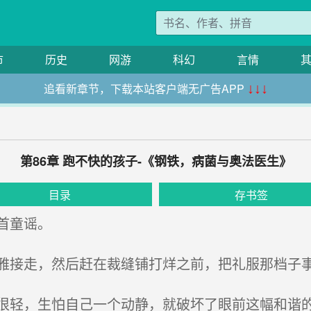
市
历史
网游
科幻
言情
追看新章节，下载本站客户端无广告APP
↓↓↓
第86章 跑不快的孩子-《钢铁，病菌与奥法医生》
目录
存书签
首童谣。
接走，然后赶在裁缝铺打烊之前，把礼服那档子
轻，生怕自己一个动静，就破坏了眼前这幅和谐