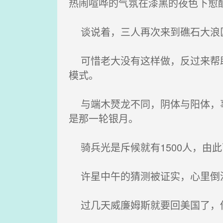
热闹喧哗的气氛在漆黑的夜色下愈
谈说着，三人再次来到礁石大浪
可惜老大没有这样做，反过来帮助
模式。
与端木燹龙不同，阴体与阳体，事
是那一轮银月。
骑兵光是斥候就有1500人，由
许星中午的猜测被证实，心里倒
过几天威廉姆斯就要回美国了，他