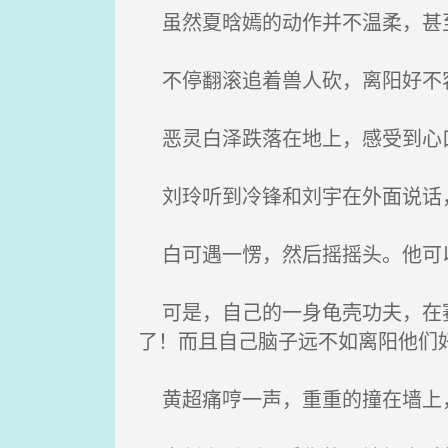
虽然夏晗嫣的动作并不温柔，甚
不停翻滚追着兽人砍，离阳好不容
恶灵白泽跌落在地上，感受到心口
刘玲听到冷锋和刘宇在外面说话，
白可遇一愣，然后摇摇头。他可以
可是，自己的一身龟壳功夫，在赛
了！而且自己脑子远不如离阳他们
黄超痛哼一声，重重的撞在墙上，