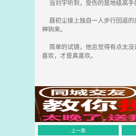
当刘宇听到，受伤的是地级高手的
聂初尘接上独自一人步行回返的南
神驹来。
简单的试镜，他总觉得有点太没诚
喜欢，才是真喜欢。
上一章