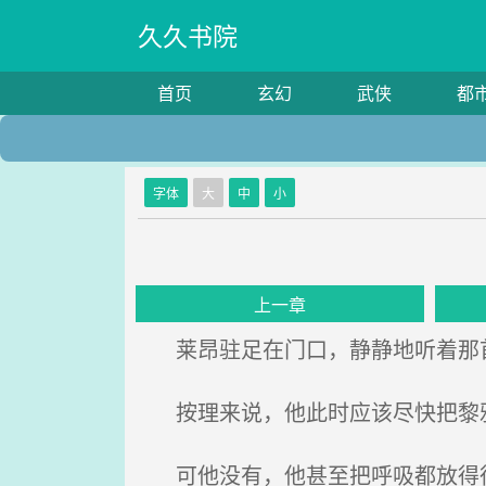
久久书院
首页
玄幻
武侠
都
字体
大
中
小
上一章
莱昂驻足在门口，静静地听着那
按理来说，他此时应该尽快把黎雅
可他没有，他甚至把呼吸都放得很