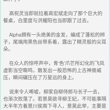
高祝灵当即就拉着高宏斌走向了那个巨大的
餐桌，白里度与洪耀阳也当即跟了过去。
Alpha拥有一头绝美的金发，编成了蓬松的辫
子，尾端用黑色丝带系着，露出了精灵般的尖耳
朵。
在众人的惊呼声中，青‘色’爪芒所幻化的飞凤
虚影当空嘶鸣，散发出一股恐怖的上古神兽威
压，瞬间碾压在了万星远的身上。
说来令人唏嘘，柳家自柳侍郎与长子一去，
也渐次败落了。若景昊欲寻柳王妃，不可能事隔
大半年方着景川侯南下寻人，景昊此举，主要是