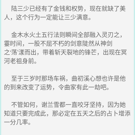
陆三少已经有了金钱和权势，现在就缺了美
人，这个行为一定能让三少满意。
金木水火土五行法则瞬间全部融入灵刃之，
霎时间，一股不屈不朽的剑意陡然从神剑
之‘荡’漾而出，带着斩天裂地的锋芒，出现在冥
河老祖身前。
至于三岁时那场车祸，曲初溪心想也许是他
的到来改变了运势，令曲家有此一劫吧。
不管如何，谢兰雪都一直咬牙坚持，因为她
知道只要完成此，那必定在五天之后的占卜增添
一分几率。