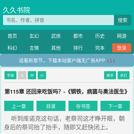
久久书院
搜索
首页
玄幻
武侠
都市
历史
网游
科幻
言情
其他
排行
完本
登录
追看新章节，下载本站客户端无广告APP
↓↓↓
字体
大
中
小
换手
关灯
第115章 还回来吃饭吗？-《钢铁，病菌与奥法医生》
上一章
目录
存书签
下一章
听到库诺克这句话，老祭司这才睁开眼，朝
身后的祭司抬了抬手，随即又赶快闭上。