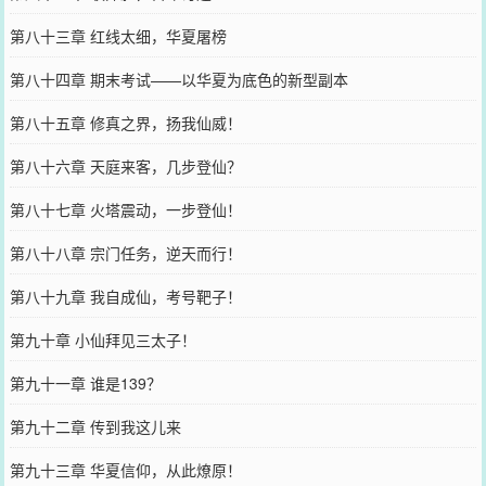
第八十三章 红线太细，华夏屠榜
第八十四章 期末考试——以华夏为底色的新型副本
第八十五章 修真之界，扬我仙威！
第八十六章 天庭来客，几步登仙？
第八十七章 火塔震动，一步登仙！
第八十八章 宗门任务，逆天而行！
第八十九章 我自成仙，考号靶子！
第九十章 小仙拜见三太子！
第九十一章 谁是139？
第九十二章 传到我这儿来
第九十三章 华夏信仰，从此燎原！