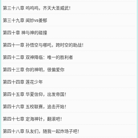
第三十八章 呜呜呜，齐天大圣威武！
第三十九章 闻妙vs姜郁
第四十章 神与神的碰撞
第四十一章 孙悟空与哪吒，跨时空的助战！
第四十二章 双神降临：唯一的胜利者
第四十三章 你的神明，很偏爱你
第四十四章 莲花少年
第四十五章 华夏信仰，出发帝国！
第四十六章 五校联赛，追击开始！
第四十七章 定海神针，翻滚吧！
第四十八章 队友们，随我一起炸场子吧！