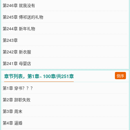
第246章 就我没有
第245章 傅祁送的礼物
第244章 新年礼物
第243章
第242章 新衣服
第241章 母婴店
章节列表，第1章~ 100章/共251章
倒序
第1章 穿书？？？
第2章 辞职失败
第3章 周末
第4章 逼婚