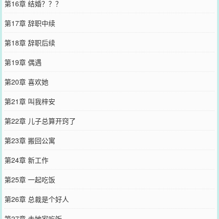
第16章 结婚？？？
第17章 辞职中续
第18章 辞职后续
第19章 偶遇
第20章 喜欢她
第21章 叫我梓安
第22章 儿子总算开窍了
第23章 搬回公寓
第24章 新工作
第25章 一起吃饭
第26章 总裁是个好人
第27章 去她家吃饭