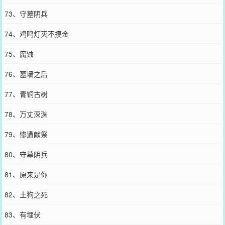
73、守墓阴兵
74、鸡鸣灯灭不摸金
75、腐蚀
76、墓墙之后
77、青铜古树
78、万丈深渊
79、惨遭献祭
80、守墓阴兵
81、原来是你
82、土狗之死
83、有埋伏