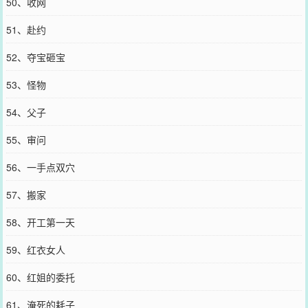
50、收网
51、赴约
52、夺宝砸宝
53、怪物
54、父子
55、审问
56、一手点双穴
57、搬家
58、开工第一天
59、红衣女人
60、红姐的委托
61、淹死的耗子