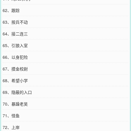
62、跟踪
63、按兵不动
64、接二连三
65、引狼入室
66、以身犯险
67、摸金校尉
68、希望小学
69、隐蔽的入口
70、暴躁老吴
71、怪鱼
72、上岸