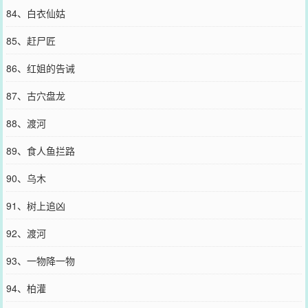
84、白衣仙姑
85、赶尸匠
86、红姐的告诫
87、古穴盘龙
88、渡河
89、食人鱼拦路
90、乌木
91、树上追凶
92、渡河
93、一物降一物
94、柏灌