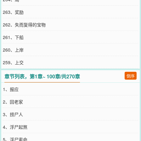
263、奖励
262、失而复得的宝物
261、下船
260、上岸
259、上交
章节列表，第1章~ 100章/共270章
倒序
1、报应
2、回老家
3、捞尸人
4、浮尸起煞
5、浮尸索命