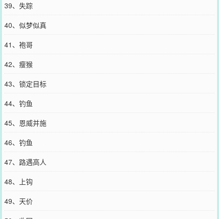
39、失踪
40、似梦似真
41、袍哥
42、瘦猴
43、锁定目标
44、钓鱼
45、恩威并施
46、钓鱼
47、路遇高人
48、上钩
49、天价