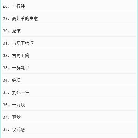
28、土行孙
29、高师爷的生意
30、龙骸
31、古蜀王棺椁
32、古蜀玉简
33、一群耗子
34、绝境
35、九死一生
36、一万块
37、噩梦
38、仪式感