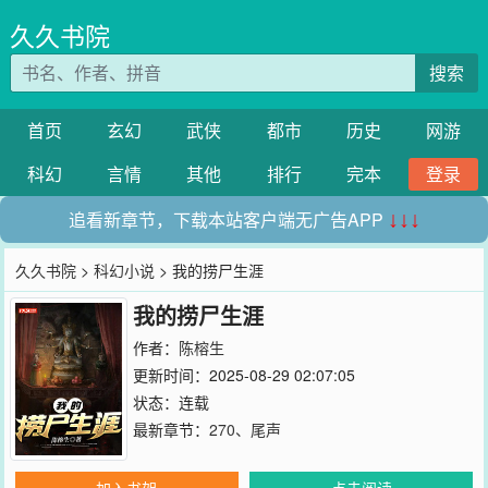
久久书院
搜索
首页
玄幻
武侠
都市
历史
网游
科幻
言情
其他
排行
完本
登录
追看新章节，下载本站客户端无广告APP
↓↓↓
久久书院
>
科幻小说
> 我的捞尸生涯
我的捞尸生涯
作者：
陈榕生
更新时间：2025-08-29 02:07:05
状态：连载
最新章节：
270、尾声
加入书架
点击阅读