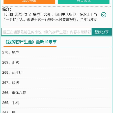
简介：
【江湖+盗墓+寻宝+探险】05年，我因生活所迫，在沱江上当
了一名捞尸人。都说干这一行赚死人钱要遭报应，当年我年少
轻狂不信邪，如今回头再看，方知所言非虚。回想这十多年，我好几
次半只脚踏进了鬼门关，庆幸能捡回一条命来，便和大家聊聊我这小
复制分享
半生的江湖事。
您要是觉得《
我的捞尸生涯
》还不错的话请不要忘记向您QQ群和微博
《我的捞尸生涯》最新12章节
微信里的朋友推荐哦！
270、尾声
269、诅咒
268、两年后
267、欢送
266、重逢六叔
265、手机
264、局