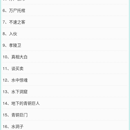
6、万尸托棺
7、不速之客
8、入伙
9、孝陵卫
10、真相大白
11、谈买卖
12、水中惊魂
13、水下洞窟
14、地下的青铜巨人
15、青铜巨门
16、水洞子