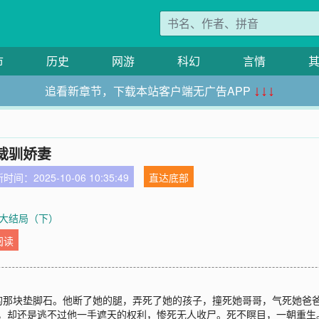
市
历史
网游
科幻
言情
追看新章节，下载本站客户端无广告APP
↓↓↓
裁驯娇妻
时间：2025-10-06 10:35:49
直达底部
章 大结局（下）
阅读
的那块垫脚石。他断了她的腿，弄死了她的孩子，撞死她哥哥，气死她爸
死，却还是逃不过他一手遮天的权利，惨死无人收尸。死不瞑目，一朝重