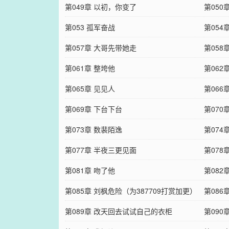
第049章 以初，你变了
第050
第053 孤军奋战
第054
第057章 大哥先带她走
第058
第061章 整垮他
第062
第065章 见见人
第066
第069章 下台下台
第070
第073章 数裴陌逸
第074
第077章 半夜三更见面
第078
第081章 吻了他
第082
第085章 刘枫危险（为387709打赏加更）
第086
第089章 改天回去试试自己的衣柜
第090