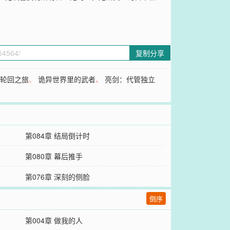
复制分享
界轮回之旅
、
诡异世界里的武者
、
亮剑：代管独立
第084章 结局倒计时
第080章 幕后推手
第076章 深刻的侧脸
倒序
第004章 做我的人