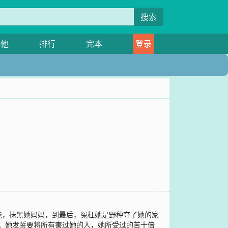
搜索
其他
排行
完本
登录
爸，抹黑她妈妈，到最后，冤枉她是野种夺了她的家
生。她发誓要将所有害过她的人，她所受过的苦十倍