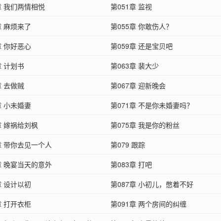
章 我们两情相悦
第051章 监视
章 麻烦来了
第055章 你敢伤人？
章 你好恶心
第059章 还是宝贝吧
章 计划书
第063章 裴大少
章 去做贼
第067章 迎新晚会
章 小未婚妻
第071章 不是你未婚妻吗？
章 嫁祸给刘枫
第075章 我是你的粉丝
章 带你去见一个人
第079 跟踪
章 晚宴当天的意外
第083章 打吧
章 设计以初
第087章 小初儿，憋着不好
章 打开衣柜
第091章 两个房间的纠缠