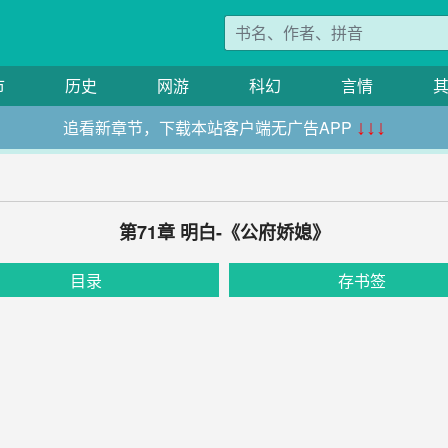
市
历史
网游
科幻
言情
追看新章节，下载本站客户端无广告APP
↓↓↓
第71章 明白-《公府娇媳》
目录
存书签