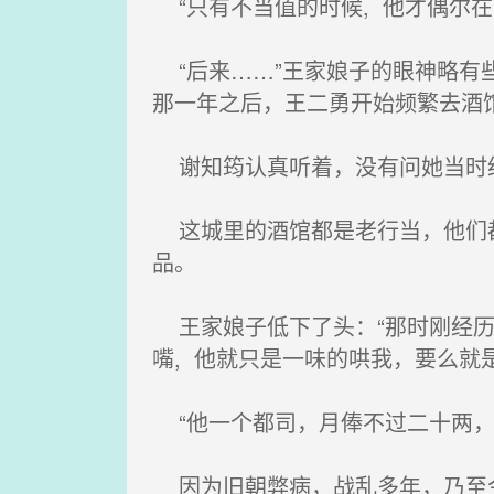
“只有不当值的时候, 他才偶尔在
“后来……”王家娘子的眼神略有
那一年之后，王二勇开始频繁去酒馆
谢知筠认真听着，没有问她当时经
这城里的酒馆都是老行当，他们都
品。
王家娘子低下了头：“那时刚经历了
嘴, 他就只是一味的哄我，要么就
“他一个都司，月俸不过二十两，
因为旧朝弊病，战乱多年，乃至