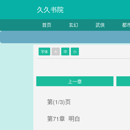
久久书院
首页
玄幻
武侠
都
字体
大
中
小
上一章
第(1/3)页
第71章 明白