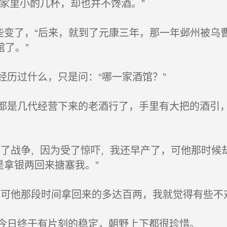
家里小酌几杯，却也并不馋酒。”
些变了，“后来，就到了元康三年，那一年邺州被乌
了。”
历过什么，只是问：“哪一家酒馆？”
是几代经营下来的老酒行了，手里有大把的酒引，
战争, 因为受了惊吓, 我还早产了，可他那时候
是拿银两回来搪塞我。”
可他那段时间拿回来的多达百两，我就觉得有些不对
今日终于有片刻的稳定，朝野上下都很珍惜。