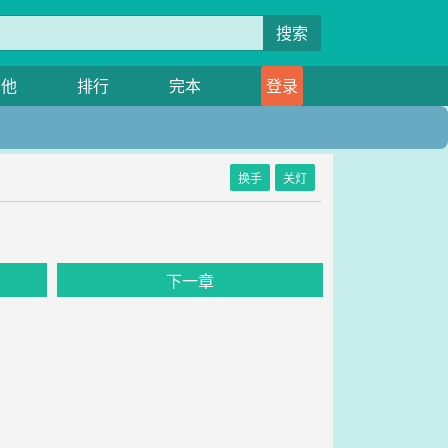
搜索
其他
排行
完本
登录
换手
关灯
下一章