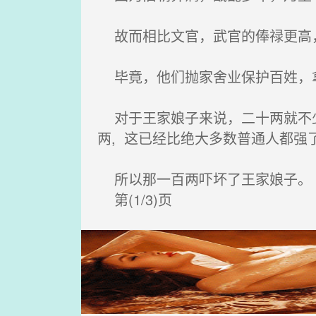
故而相比文官，武官的俸禄更高
毕竟，他们抛家舍业保护百姓，
对于王家娘子来说，二十两就不少
两, 这已经比绝大多数普通人都强
所以那一百两吓坏了王家娘子。
第(1/3)页