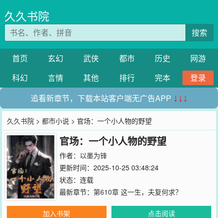
久久书院
搜索
首页
玄幻
武侠
都市
历史
网游
科幻
言情
其他
排行
完本
登录
追看新章节，下载本站客户端无广告APP
↓↓↓
久久书院
>
都市小说
> 官场：一个小人物的野望
官场：一个小人物的野望
作者：
以墨为锋
更新时间：2025-10-25 03:48:24
状态：连载
最新章节：
第610章 这一生，夫复何求？
加入书架
点击阅读