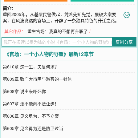
简介：
重回2005年，从基层民警做起，凭着先知先觉，屡破大案要
案，在风波诡谲的官场上，开辟了一条独具特色的升迁之路。
这是一个普通小人物，重写命运，一步步攀上权力高峰的故事！
其它作品：
重生官场：我真的不想再升职了
/
您要是觉得《
官场：一个小人物的野望
》还不错的话请不要忘记向您
QQ群和微博微信里的朋友推荐哦！
复制分享
《官场：一个小人物的野望》最新12章节
第610章 这一生，夫复何求？
第609章 致广大市民与游客的一封信
第608章 说出来吓死你
第607章 法不能向不法让步！
第606章 见义勇为，不予立案
第605章 见义勇为还是防卫过当