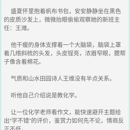
盛夏怀里抱着帆布书包，安安静静坐在黑色
的皮质沙发上，微微抬眼偷偷观察她的新班主
任：王潍。
他干瘦的身体支撑着一个大脑袋，脑袋上罩
着几绺斜梳的头发，头皮锃亮，浓眉窄眼，腮帮
子像含着棉花。
气质和山水田园诗人王维没有半点关系。
听他自己介绍说是教化学。
让一位化学老师看作文，能快速避开主题给
出“字不错”的评价，鉴赏力如何先不论，情商反
正不低。