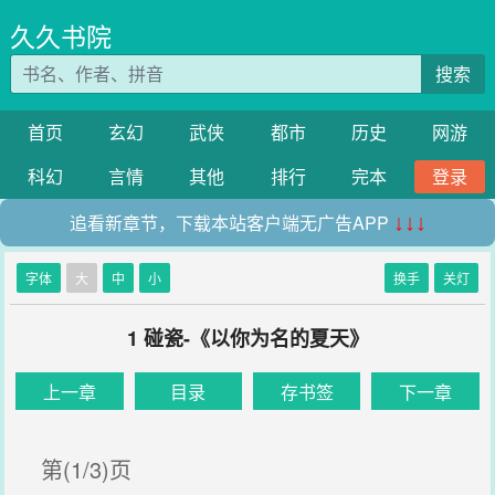
久久书院
搜索
首页
玄幻
武侠
都市
历史
网游
科幻
言情
其他
排行
完本
登录
追看新章节，下载本站客户端无广告APP
↓↓↓
字体
大
中
小
换手
关灯
1 碰瓷-《以你为名的夏天》
上一章
目录
存书签
下一章
第(1/3)页