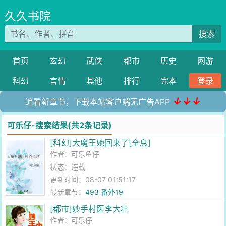
久久书院
搜索
首页
玄幻
武侠
都市
历史
网游
科幻
言情
其他
排行
完本
登录
↓↓↓
追看新章节，下载本站客户端无广告APP
可乐仔-搜索结果(共2条记录)
[科幻]大魔王她回来了[全息]
作者：
可乐鱼仔
状态：连载
更新时间：08-07 01:51:17
最新章节：
493 番外19
[都市]妙手村医李大壮
作者：
可乐仔