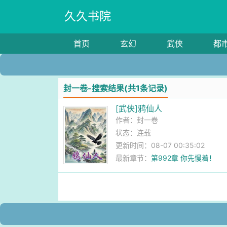
久久书院
首页
玄幻
武侠
都
封一卷-搜索结果(共1条记录)
[武侠]鸦仙人
作者：
封一卷
状态：连载
更新时间：08-07 00:35:02
最新章节：
第992章 你先慢着！