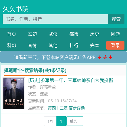
久久书院
搜索
首页
玄幻
武侠
都市
历史
网游
科幻
言情
其他
排行
完本
登录
↓↓↓
追看新章节，下载本站客户端无广告APP
挥笔断尘-搜索结果(共1条记录)
[历史]参军第一年，三军统帅亲自为我授衔
作者：
挥笔断尘
状态：连载
更新时间：05-19 15:37:24
最新章节：
第四十三章 百步穿杨
1/1
1