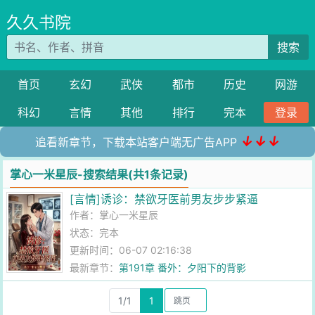
久久书院
搜索
首页
玄幻
武侠
都市
历史
网游
科幻
言情
其他
排行
完本
登录
↓↓↓
追看新章节，下载本站客户端无广告APP
掌心一米星辰-搜索结果(共1条记录)
[言情]诱诊：禁欲牙医前男友步步紧逼
作者：
掌心一米星辰
状态：完本
更新时间：06-07 02:16:38
最新章节：
第191章 番外：夕阳下的背影
1/1
1