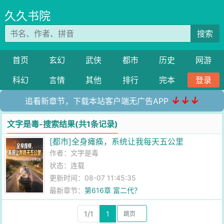
久久书院
搜索
首页
玄幻
武侠
都市
历史
网游
科幻
言情
其他
排行
完本
登录
↓↓↓
追看新章节，下载本站客户端无广告APP
文字是毒-搜索结果(共1条记录)
[都市]全身瘫痪，系统让我每天五公里
作者：
文字是毒
状态：连载
更新时间：08-07 11:45:35
最新章节：
第616章 富二代？
1/1
1