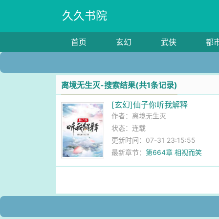
久久书院
首页
玄幻
武侠
都
离境无生灭-搜索结果(共1条记录)
[玄幻]仙子你听我解释
作者：
离境无生灭
状态：连载
更新时间：07-31 23:15:55
最新章节：
第664章 相视而笑