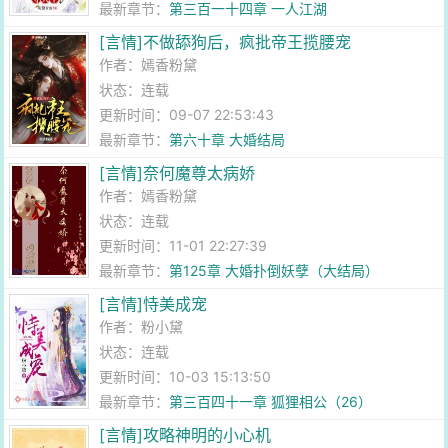
最新章节：
第三百一十四章 一人江湖
[言情]不做舔狗后，疯批帝王揽腰宠
作者：
嫣香粉黛
状态：连载
更新时间：09-07 22:53:43
最新章节：
第六十章 大婚结局
[言情]奈何魔尊太病娇
作者：
嫣香粉黛
状态：连载
更新时间：11-01 22:27:39
最新章节：
第125章 大婚扑倒妖孽（大结局）
[言情]恃美成宠
作者：
粉小黛
状态：连载
更新时间：10-03 15:13:50
最新章节：
第三百四十一章 狐狸相公（26）
[言情]攻略神明的小心机