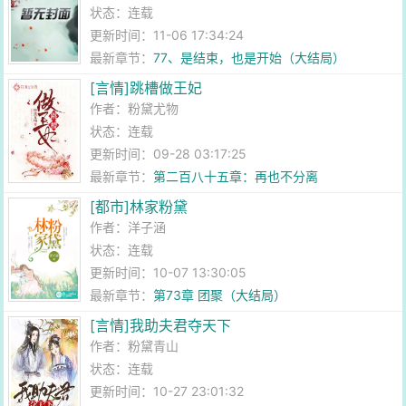
状态：连载
更新时间：11-06 17:34:24
最新章节：
77、是结束，也是开始（大结局）
[言情]跳槽做王妃
作者：
粉黛尤物
状态：连载
更新时间：09-28 03:17:25
最新章节：
第二百八十五章：再也不分离
[都市]林家粉黛
作者：
洋子涵
状态：连载
更新时间：10-07 13:30:05
最新章节：
第73章 团聚（大结局）
[言情]我助夫君夺天下
作者：
粉黛青山
状态：连载
更新时间：10-27 23:01:32