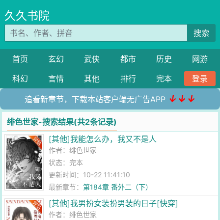
久久书院
搜索
首页
玄幻
武侠
都市
历史
网游
科幻
言情
其他
排行
完本
登录
↓↓↓
追看新章节，下载本站客户端无广告APP
绯色世家-搜索结果(共2条记录)
[其他]我能怎么办，我又不是人
作者：
绯色世家
状态：完本
更新时间：10-22 11:41:10
最新章节：
第184章 番外二（下）
[其他]我男扮女装扮男装的日子[快穿]
作者：
绯色世家