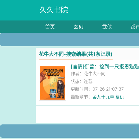
久久书院
首页
玄幻
武侠
都
花牛大不同-搜索结果(共1条记录)
[言情]御兽：捡到一只报恩猫
作者：
花牛大不同
状态：连载
更新时间：07-26 21:07:37
最新章节：
第九十九章 复仇