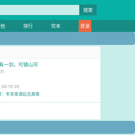
搜索
其他
排行
完本
登录
我有一剑，可镇山河
楂片
8:18:30
章：冬至夜酒后见真情