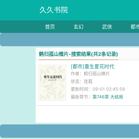
久久书院
首页
玄幻
武侠
都
鹤归孤山楂片-搜索结果(共2条记录)
[都市]重生夏花时代
作者：
鹤归孤山楂片
状态：连载
更新时间：09-01 02:45:58
最新章节：
第746章 大结局