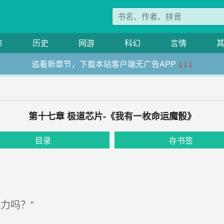
市
历史
网游
科幻
言情
追看新章节，下载本站客户端无广告APP
↓↓↓
第十七章 极道芯片-《我有一枚命运魔骰》
目录
存书签
力吗？”