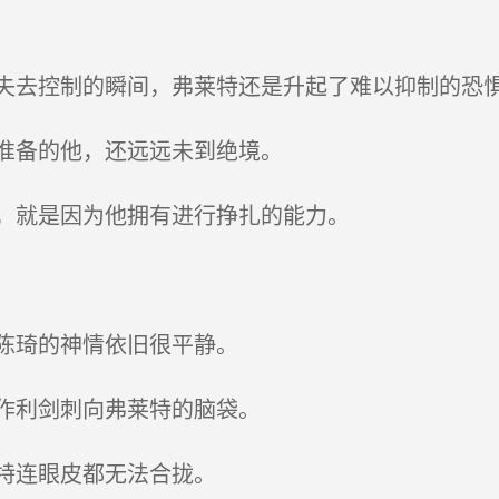
去控制的瞬间，弗莱特还是升起了难以抑制的恐
准备的他，还远远未到绝境。
，就是因为他拥有进行挣扎的能力。
陈琦的神情依旧很平静。
作利剑刺向弗莱特的脑袋。
特连眼皮都无法合拢。