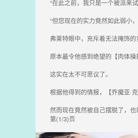
“在此之前，我只是一个被派来试
“但您现在的实力竟然如此弱小，
弗莱特眼中，充斥着无法掩饰的
原本最令他感到绝望的【肉体操
这实在太不可思议了。
根据他得到的情报，【乔魔亚·克
然而现在竟然被自己摆脱了，也
第(1/3)页