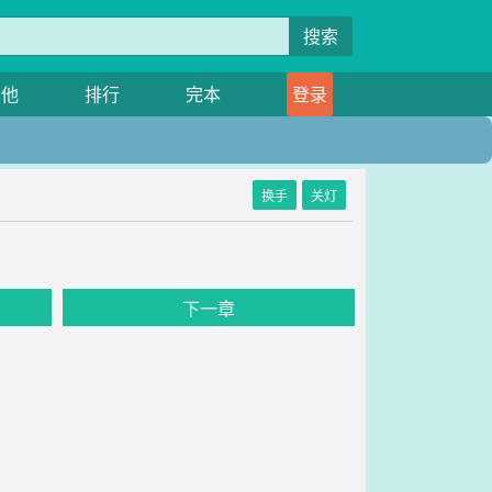
搜索
其他
排行
完本
登录
换手
关灯
下一章