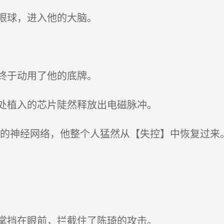
眼球，进入他的大脑。
终于动用了他的底牌。
处植入的芯片陡然释放出电磁脉冲。
的神经网络，他整个人猛然从【失控】中恢复过来
掌挡在眼前，拦截住了陈琦的攻击。