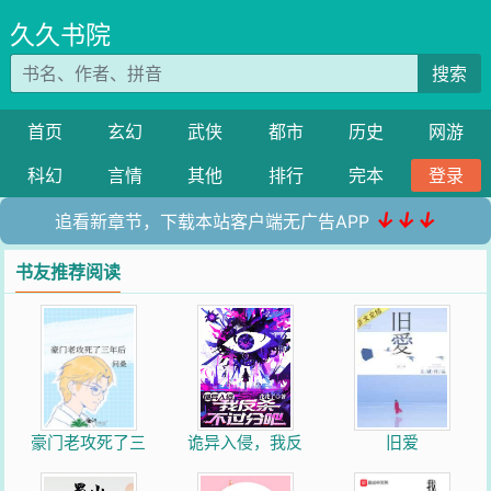
久久书院
搜索
首页
玄幻
武侠
都市
历史
网游
科幻
言情
其他
排行
完本
登录
↓↓↓
追看新章节，下载本站客户端无广告APP
书友推荐阅读
豪门老攻死了三
诡异入侵，我反
旧爱
年后
杀不过分吧？