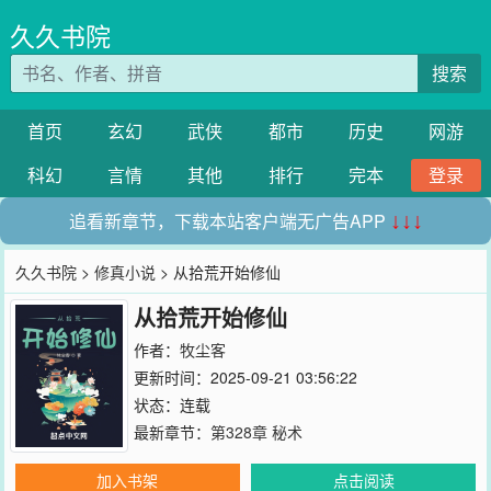
久久书院
搜索
首页
玄幻
武侠
都市
历史
网游
科幻
言情
其他
排行
完本
登录
追看新章节，下载本站客户端无广告APP
↓↓↓
久久书院
>
修真小说
> 从拾荒开始修仙
从拾荒开始修仙
作者：
牧尘客
更新时间：2025-09-21 03:56:22
状态：连载
最新章节：
第328章 秘术
加入书架
点击阅读