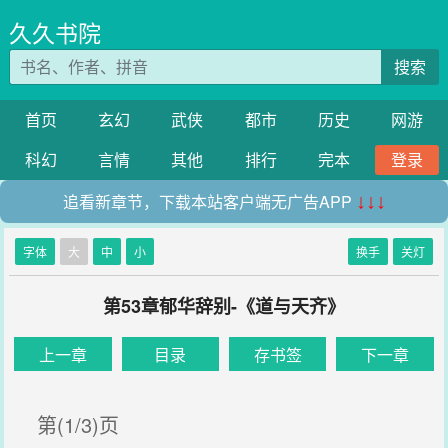
久久书院
搜索
首页
玄幻
武侠
都市
历史
网游
科幻
言情
其他
排行
完本
登录
追看新章节，下载本站客户端无广告APP
↓↓↓
字体
大
中
小
换手
关灯
第53章郁华辞别-《道与天齐》
上一章
目录
存书签
下一章
第(1/3)页