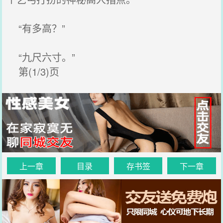
“有多高？”
“九尺六寸。”
第(1/3)页
上一章
目录
存书签
下一章