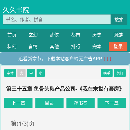
久久书院
搜索
首页
玄幻
武侠
都市
历史
网游
科幻
言情
其他
排行
完本
登录
追看新章节，下载本站客户端无广告APP
↓↓↓
字体
大
中
小
换手
关灯
第三十五章 鱼骨头粮产品公司-《我在末世有套房》
上一章
目录
存书签
下一章
第(1/3)页