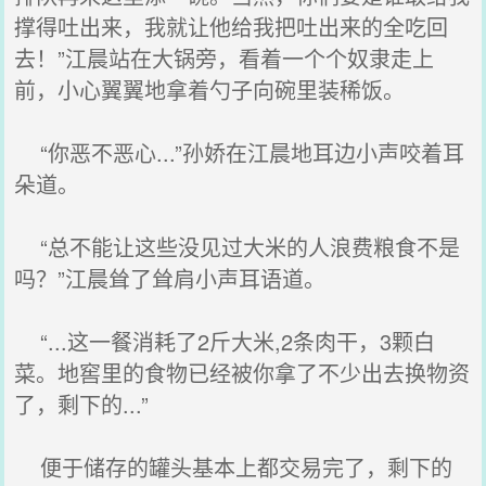
撑得吐出来，我就让他给我把吐出来的全吃回
去！”江晨站在大锅旁，看着一个个奴隶走上
前，小心翼翼地拿着勺子向碗里装稀饭。
“你恶不恶心...”孙娇在江晨地耳边小声咬着耳
朵道。
“总不能让这些没见过大米的人浪费粮食不是
吗？”江晨耸了耸肩小声耳语道。
“...这一餐消耗了2斤大米,2条肉干，3颗白
菜。地窖里的食物已经被你拿了不少出去换物资
了，剩下的...”
便于储存的罐头基本上都交易完了，剩下的