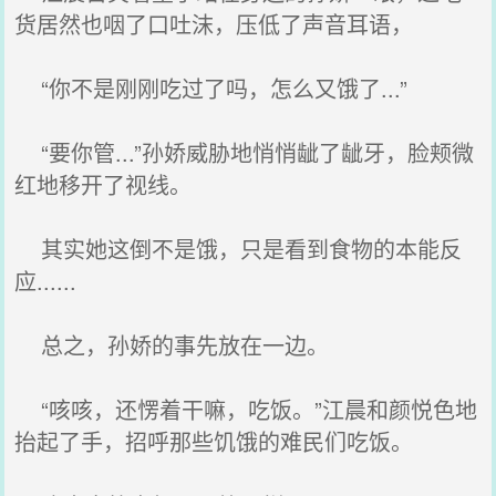
货居然也咽了口吐沫，压低了声音耳语，
“你不是刚刚吃过了吗，怎么又饿了...”
“要你管...”孙娇威胁地悄悄龇了龇牙，脸颊微
红地移开了视线。
其实她这倒不是饿，只是看到食物的本能反
应......
总之，孙娇的事先放在一边。
“咳咳，还愣着干嘛，吃饭。”江晨和颜悦色地
抬起了手，招呼那些饥饿的难民们吃饭。