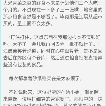
大米青菜之类的鲜食本来是计划他们三个人吃一
个月的。不过现在一下多了三十张嘴，地窖里的
那点粮食自然是不够看了。毕竟那是江晨从超市
买的，量上面不会太多。
“打住打住，这点东西在我那边根本不值钱好
吗，大不了一会儿我再回去弄一批不就行了。”
江晨苦笑着说道，同时在心中盘算着，是不是回
去后在郊区租个仓库，然后通过粮食批发直接弄
些没有包装的食品。
每次都拿着砂纸锉实在是太麻烦了。
不过说起来，这位野蛮的孙娇小姐，倒是越
来越像一位精打细算的管家婆了。那眼中的一抹
对他“败家行为”责怪的娇嗔，莫名的就是让江晨