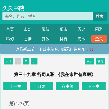
久久书院
搜索
首页
玄幻
武侠
都市
历史
网游
科幻
言情
其他
排行
完本
登录
追看新章节，下载本站客户端无广告APP
↓↓↓
字体
大
中
小
换手
关灯
第三十九章 各司其职-《我在末世有套房》
上一章
目录
存书签
下一章
第(1/3)页