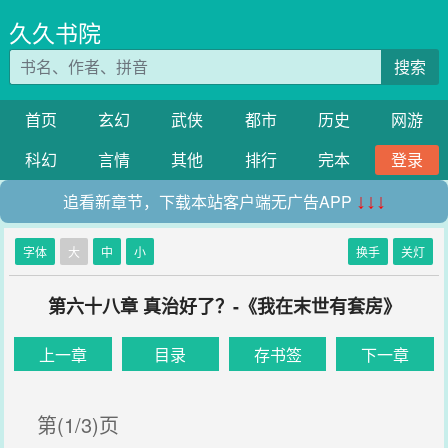
久久书院
搜索
首页
玄幻
武侠
都市
历史
网游
科幻
言情
其他
排行
完本
登录
追看新章节，下载本站客户端无广告APP
↓↓↓
字体
大
中
小
换手
关灯
第六十八章 真治好了？-《我在末世有套房》
上一章
目录
存书签
下一章
第(1/3)页