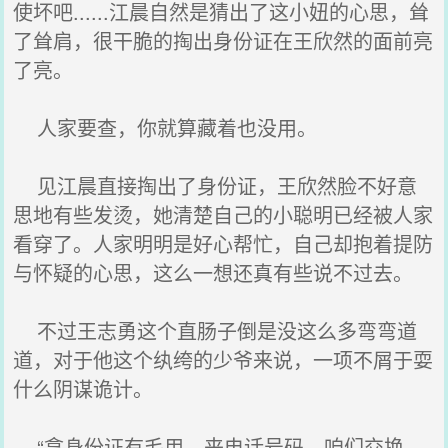
使坏吧......江晨自然是猜出了这小妞的心思，耸
了耸肩，很干脆的掏出身份证在王欣然的面前亮
了亮。
人家要查，你就算藏着也没用。
见江晨直接掏出了身份证，王欣然脸不好意
思地有些发烫，她清楚自己的小聪明已经被人家
看穿了。人家明明是好心帮忙，自己却抱着提防
与怀疑的心思，这么一想还真有些说不过去。
不过王志勇这个直肠子倒是没这么多弯弯道
道，对于他这个纨绔的少爷来说，一项不屑于耍
什么阴谋诡计。
“拿身份证有毛用。来电话号码，咱们交换