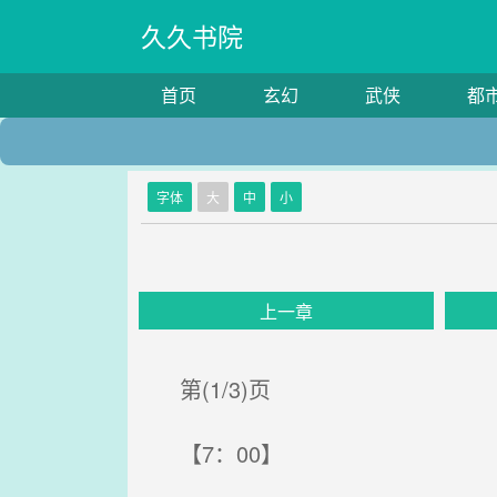
久久书院
首页
玄幻
武侠
都
字体
大
中
小
上一章
第(1/3)页
【7：00】