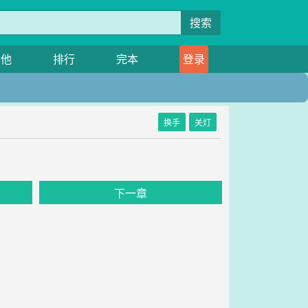
搜索
其他
排行
完本
登录
换手
关灯
下一章