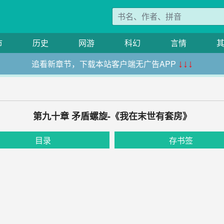
市
历史
网游
科幻
言情
追看新章节，下载本站客户端无广告APP
↓↓↓
第九十章 矛盾螺旋-《我在末世有套房》
目录
存书签