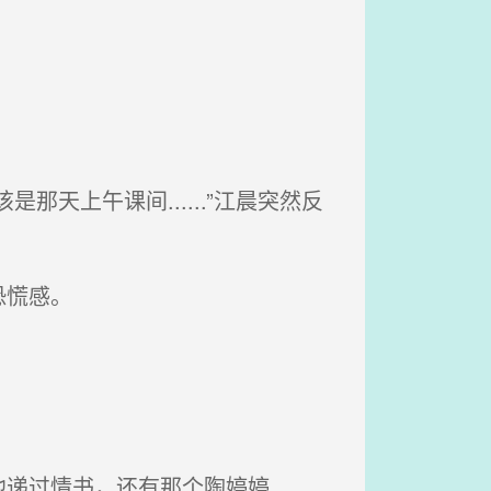
上午课间......”江晨突然反
恐慌感。
过情书，还有那个陶婷婷...