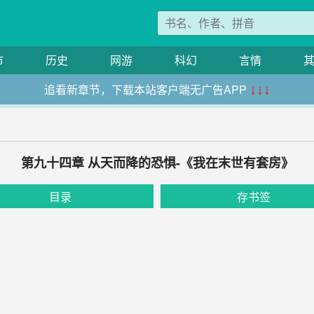
市
历史
网游
科幻
言情
追看新章节，下载本站客户端无广告APP
↓↓↓
第九十四章 从天而降的恐惧-《我在末世有套房》
目录
存书签