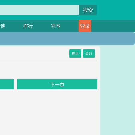
搜索
其他
排行
完本
登录
换手
关灯
下一章