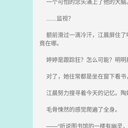
一个可怕的念头涌上了他的大脑
......监视？
额前滑过一滴冷汗，江晨屏住了呼
竟在哪。
婷婷是跟踪狂？怎么可能？明明那么
对了，她往常都是坐在窗下看书
江晨努力搜寻着今天的记忆。陶婷婷
毛骨悚然的感觉爬遍了全身。
——“听说图书馆的一楼有幽灵，