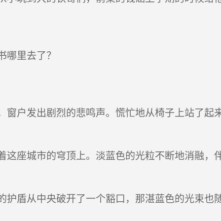
书哪里去了？
窗户发出剧烈的悲鸣声。慌忙地从椅子上站了起来
这座城市的穹顶上。淡蓝色的光粒不断地消融，伴
护盾从中央破开了一个豁口，那湛蓝色的光束也