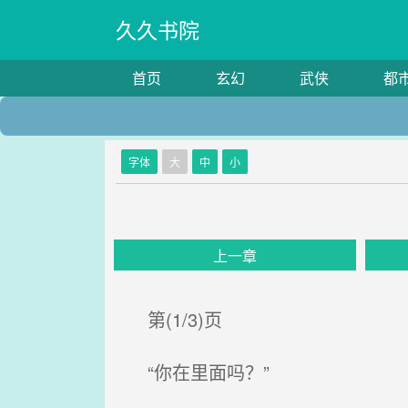
久久书院
首页
玄幻
武侠
都
字体
大
中
小
上一章
第(1/3)页
“你在里面吗？”