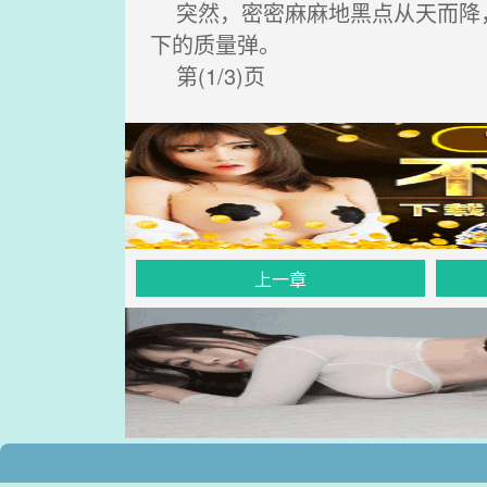
突然，密密麻麻地黑点从天而降，
下的质量弹。
第(1/3)页
上一章
.
.