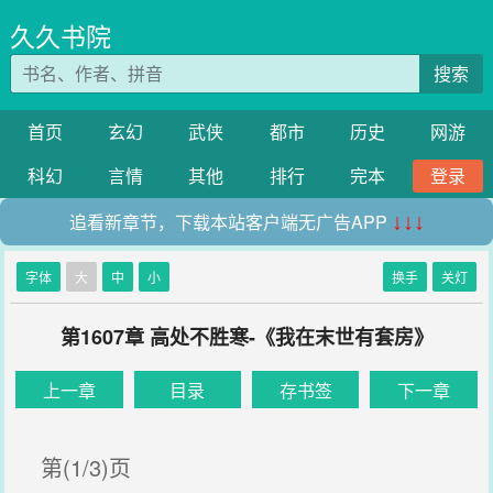
久久书院
搜索
首页
玄幻
武侠
都市
历史
网游
科幻
言情
其他
排行
完本
登录
追看新章节，下载本站客户端无广告APP
↓↓↓
字体
大
中
小
换手
关灯
第1607章 高处不胜寒-《我在末世有套房》
上一章
目录
存书签
下一章
第(1/3)页