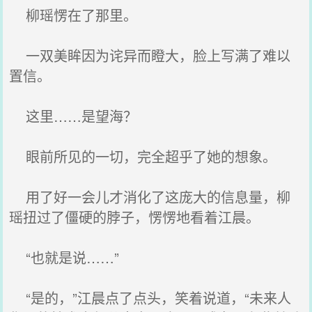
柳瑶愣在了那里。
一双美眸因为诧异而瞪大，脸上写满了难以
置信。
这里……是望海？
眼前所见的一切，完全超乎了她的想象。
用了好一会儿才消化了这庞大的信息量，柳
瑶扭过了僵硬的脖子，愣愣地看着江晨。
“也就是说……”
“是的，”江晨点了点头，笑着说道，“未来人