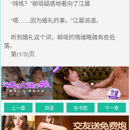
“排练？”柳瑶疑惑地看向了江晨
“嗯……因为婚礼的事。”江晨说道。
听到婚礼这个词，柳瑶的情绪略微有些低
落。
第(1/3)页
上一章
目录
存书签
下一章