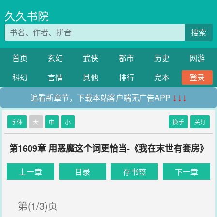
久久书院
搜索
首页
玄幻
武侠
都市
历史
网游
科幻
言情
其他
排行
完本
登录
追看新章节，下载本站客户端无广告APP
↓↓↓
字体
大
中
小
换手
关灯
第1609章 用恶魔这个词更恰当-《我在末世有套房》
上一章
目录
存书签
下一章
第(1/3)页