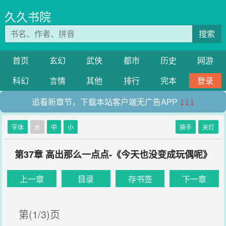
久久书院
搜索
首页
玄幻
武侠
都市
历史
网游
科幻
言情
其他
排行
完本
登录
追看新章节，下载本站客户端无广告APP
↓↓↓
字体
大
中
小
换手
关灯
第37章 高出那么一点点-《今天也没变成玩偶呢》
上一章
目录
存书签
下一章
第(1/3)页