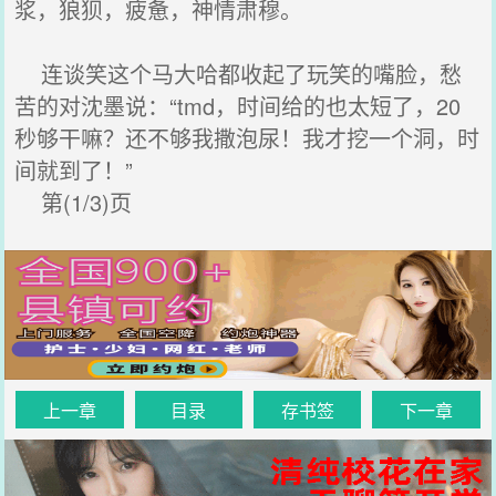
浆，狼狈，疲惫，神情肃穆。
连谈笑这个马大哈都收起了玩笑的嘴脸，愁
苦的对沈墨说：“tmd，时间给的也太短了，20
秒够干嘛？还不够我撒泡尿！我才挖一个洞，时
间就到了！”
第(1/3)页
上一章
目录
存书签
下一章