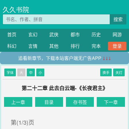
久久书院
搜索
首页
玄幻
武侠
都市
历史
网游
科幻
言情
其他
排行
完本
登录
追看新章节，下载本站客户端无广告APP
↓↓↓
字体
大
中
小
换手
关灯
第二十二章 此去白云端-《长夜君主》
上一章
目录
存书签
下一章
第(1/3)页