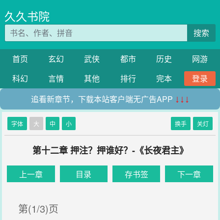
久久书院
搜索
首页
玄幻
武侠
都市
历史
网游
科幻
言情
其他
排行
完本
登录
追看新章节，下载本站客户端无广告APP
↓↓↓
字体
大
中
小
换手
关灯
第十二章 押注？押谁好？-《长夜君主》
上一章
目录
存书签
下一章
第(1/3)页