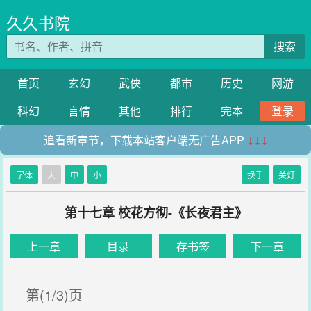
久久书院
搜索
首页
玄幻
武侠
都市
历史
网游
科幻
言情
其他
排行
完本
登录
追看新章节，下载本站客户端无广告APP
↓↓↓
字体
大
中
小
换手
关灯
第十七章 校花方彻-《长夜君主》
上一章
目录
存书签
下一章
第(1/3)页