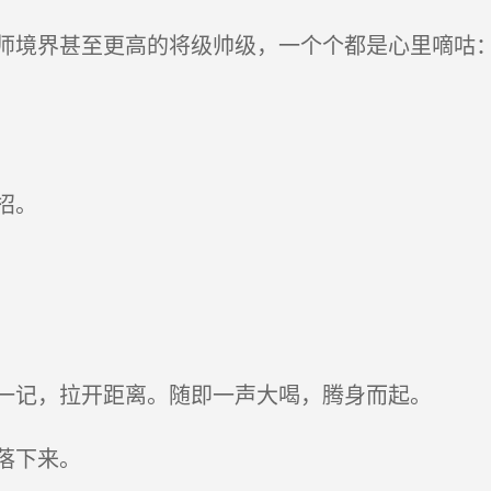
境界甚至更高的将级帅级，一个个都是心里嘀咕：
招。
一记，拉开距离。随即一声大喝，腾身而起。
落下来。