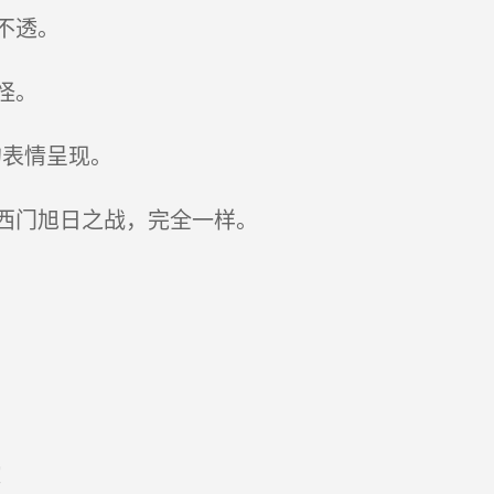
不透。
怪。
的表情呈现。
西门旭日之战，完全一样。
！