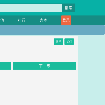
搜索
其他
排行
完本
登录
换手
关灯
下一章