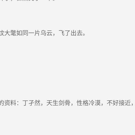
纹大氅如同一片乌云，飞了出去。
资料：丁孑然，天生剑骨，性格冷漠，不好接近，