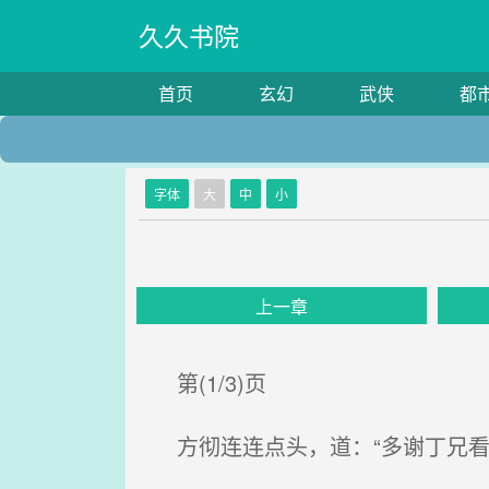
久久书院
首页
玄幻
武侠
都
字体
大
中
小
上一章
第(1/3)页
方彻连连点头，道：“多谢丁兄看