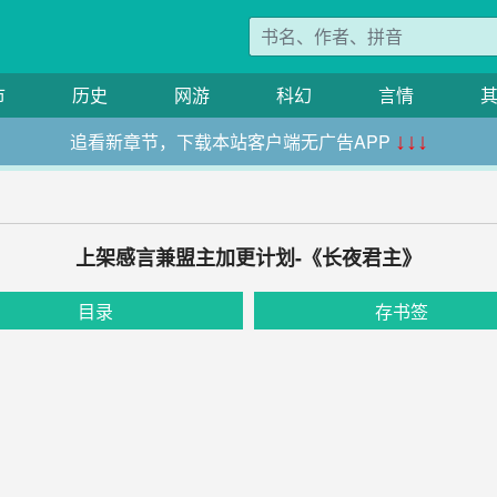
市
历史
网游
科幻
言情
追看新章节，下载本站客户端无广告APP
↓↓↓
上架感言兼盟主加更计划-《长夜君主》
目录
存书签