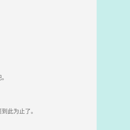
吧。
涯到此为止了。