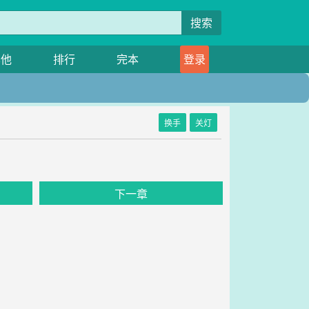
搜索
其他
排行
完本
登录
换手
关灯
下一章