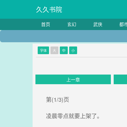
久久书院
首页
玄幻
武侠
都
字体
大
中
小
上一章
第(1/3)页
凌晨零点就要上架了。