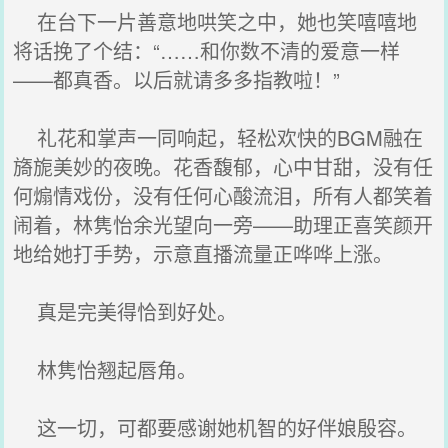
在台下一片善意地哄笑之中，她也笑嘻嘻地
将话挽了个结：“……和你数不清的爱意一样
——都真香。以后就请多多指教啦！”
礼花和掌声一同响起，轻松欢快的BGM融在
旖旎美妙的夜晚。花香馥郁，心中甘甜，没有任
何煽情戏份，没有任何心酸流泪，所有人都笑着
闹着，林隽怡余光望向一旁——助理正喜笑颜开
地给她打手势，示意直播流量正哗哗上涨。
真是完美得恰到好处。
林隽怡翘起唇角。
这一切，可都要感谢她机智的好伴娘殷容。