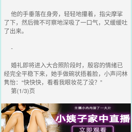
他的手垂落在身旁，轻轻地攥着，指尖摩挲
了下，然后微不可察地深吸了一口气，又缓缓吐
了出来。
-
婚礼即将进入大合照阶段时，殷容的情绪已
经完全平稳下来，她手做碗状捂着脸，小声问林
隽怡：“快快快，看看我眼妆花了没？”
第(1/3)页