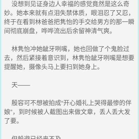
没想到见证身边人幸福的感觉竟然是这么奇
妙。她本来就有点泪失禁体质，眼泪忍了又忍，
终于在看到林爸爸把隽怡的手交给男方的那一瞬
间彻底崩盘，哗哗流出后余留神清气爽。
林隽怡冲她龇牙咧嘴，她也回做了个鬼脸过
去，然后紧接着意识到，林隽怡龇牙咧嘴是想要
提醒她，摄像头马上要扫到她身上。
天——
殷容可不想被拍成“开心婚礼上哭得最惨的伴
娘”，到时候被人截图出来做文章，丢人丢大发
了要。
但躲避已经来不及。