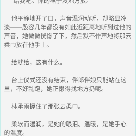
“给我吧。你的裙子没地方放。”
他平静地开了口，声音温润动听，却略显冷
淡——殷容几年都没有如此近距离地听到过他的
声音，她微微恍惚了下，然后默不作声地将那云
柔巾放在他手上。
给就给，这有什么。
台上仪式还没有结束，伴郎伴娘只能站在这
里，不好乱跑，她正懒得找地方扔呢。
林承雨握住了那张云柔巾。
柔软而湿润，是她的眼泪。温暖，是她手心
的温度。