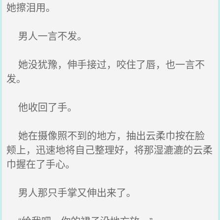
她擦泪用。
男人一言不发。
她没犹豫，伸手接过，咬住了唇，也一言不
发。
他收回了手。
她在摄像照不到的地方，抽出云柔巾按在脸
颊上，迅速地将自己整理好，将那湿漉漉的云柔
巾握在了手心。
男人那只手掌又伸出来了。