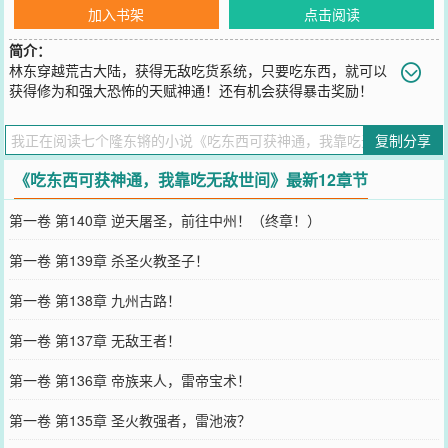
加入书架
点击阅读
简介：
林东穿越荒古大陆，获得无敌吃货系统，只要吃东西，就可以
获得修为和强大恐怖的天赋神通！还有机会获得暴击奖励！
叮！宿主吞食龙血花，获得仙品神通：真龙宝术——真龙拳！！叮！
宿主吞食金莲叶，获得万倍暴击奖励，仙品天赋：十倍修炼速度+自动
复制分享
吸收天地精华修炼！叮！宿主喝了悟道茶，获得顿悟天赋：只要修炼
就可随时进入顿悟状态！叮！宿主吞食雷劫，获得九天灭世雷霆！
《吃东西可获神通，我靠吃无敌世间》最新12章节
叮！宿主吞食岁月长河，获得…叮！宿主吞食大道………长老：林
东，秘境里有一妖王，万不可招惹…什么，你把它吃了？院长：林
第一卷 第140章 逆天屠圣，前往中州！（终章！）
东，天骄论道有一尊古代怪胎，万不可得罪…你将他生撕了？还烧烤
加孜然？老祖：东啊！这里是十凶之一的鲲鲲一族，你别再闹出…
第一卷 第139章 杀圣火教圣子！
啊？你中意吃烤鸡翅？林东有啥吃啥，就这么在吞天吃地的路上，一
去不复返，转眼就成为无数圣人、大帝、仙人等强者，闻风丧胆的吃
第一卷 第138章 九州古路！
货！每当看见林东用兴奋的目光看来，众人都忍不住哆嗦：“你……不
要过来啊！”……多年后，亿万异域强者入侵荒古大陆。山河崩塌，生
第一卷 第137章 无敌王者！
灵涂炭，天地间流血漂橹，万灵皆绝望之时……人们只见天边的尽头
轰隆作响，无数无敌天赋神通狂放而来！秒天秒地秒空气。【杀伐果
第一卷 第136章 帝族来人，雷帝宝术！
断+爽文+挂多到离谱！
您要是觉得《
吃东西可获神通，我靠吃无敌世间
》还不错的话请不要
第一卷 第135章 圣火教强者，雷池液？
忘记向您QQ群和微博微信里的朋友推荐哦！