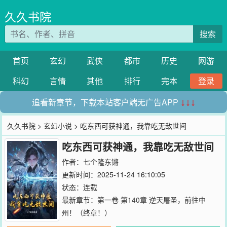
久久书院
搜索
首页
玄幻
武侠
都市
历史
网游
科幻
言情
其他
排行
完本
登录
追看新章节，下载本站客户端无广告APP
↓↓↓
久久书院
>
玄幻小说
> 吃东西可获神通，我靠吃无敌世间
吃东西可获神通，我靠吃无敌世间
作者：
七个隆东锵
更新时间：2025-11-24 16:10:05
状态：连载
最新章节：
第一卷 第140章 逆天屠圣，前往中
州！（终章！）