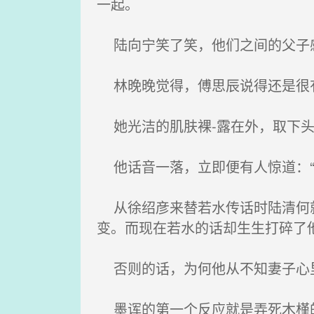
一起。
陆向宁笑了笑，他们之间的父子
林晚晚觉得，傅思辰说得还是很
她光洁的肌肤裸-露在外，取下头
他话音一落，立即便有人惊道：“
从徐绍彦来替若水传话时陆清何就
变。而现在若水的话却生生打碎了
否则的话，为何他从不知妻子心
墨诨的第一个反应就是弄死木槿的