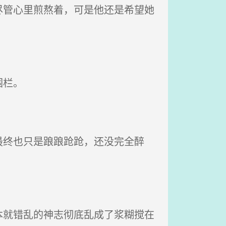
管心里煎熬着，可是他还是希望她
围栏。
终也只是踉踉跄跄，还没完全醉
就错乱的神志彻底乱成了浆糊搅在