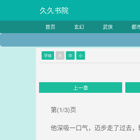
久久书院
首页
玄幻
武侠
都
字体
大
中
小
上一章
第(1/3)页
他深吸一口气，迈步走了过去，