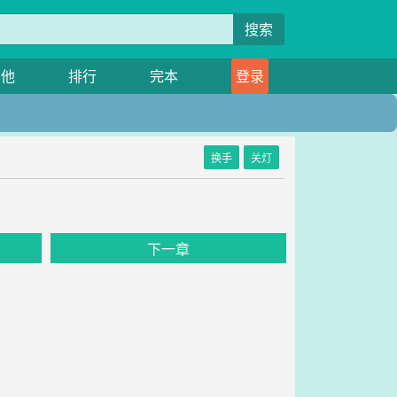
搜索
其他
排行
完本
登录
换手
关灯
下一章