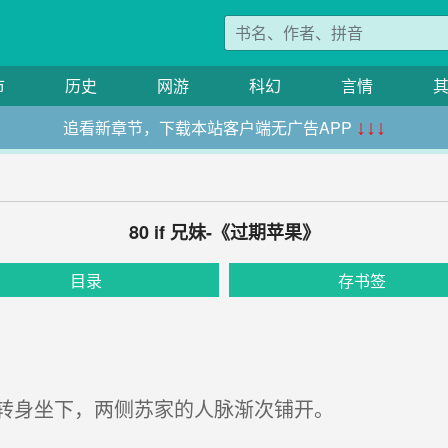
市
历史
网游
科幻
言情
追看新章节，下载本站客户端无广告APP
↓↓↓
80 if 兄妹-《过期苹果》
目录
存书签
转身坐下，两侧苏家的人脉渐次铺开。