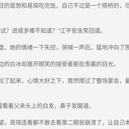
的是想和易琛吃完饭，自己不过是一个搭桥的，尽
试？进城多难不知道？”江平安含笑回道。
，她的情绪一下失控，哭喊一声后，猛地冲向了
的白冰却眉开眼笑的接受着那些羡慕的目光。
了起来，心情大好之下，竟然撑过了整场宴会，最
霞看着父亲头上的白发，鼻子发酸道。
，周琦连看都不敢去看第二眼就崩溃了，让自己本