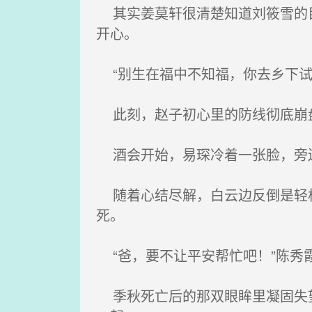
其实姜莫轩很清楚知道刘筱雪的目
开心。
“别生在福中不知福，你去乡下试
此刻，赵子初心里的防线彻底崩盘
酒会开始，易琛冷着一张脸，旁边
随着心结尽解，白云边反倒是轻松
死。
“爸，要不让平安帮忙吧！”陈秀
季秋死亡后的那双眼眸里凝固失望