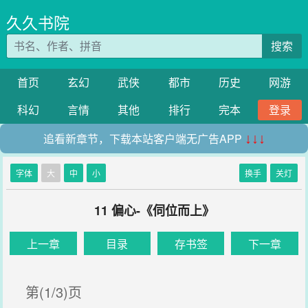
久久书院
搜索
首页
玄幻
武侠
都市
历史
网游
科幻
言情
其他
排行
完本
登录
追看新章节，下载本站客户端无广告APP
↓↓↓
字体
大
中
小
换手
关灯
11 偏心-《伺位而上》
上一章
目录
存书签
下一章
第(1/3)页