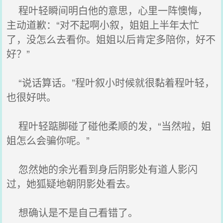
程叶轻瞬间明白他的意思，心里一阵懊悔，
主动道歉：“对不起啊小叙，姐姐上半年太忙
了，没怎么去看你。姐姐以后肯定多陪你，好不
好？”
“说话算话。”程叶叙小时候就很黏着程叶轻，
也很好哄。
程叶轻踮脚碰了碰他柔顺的发，“当然啦，姐
姐怎么会骗你呢。”
忽然她的余光看到身后阴影处有道人影闪
过，她狐疑地朝阴影处看去。
想确认是不是自己看错了。