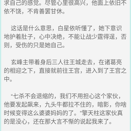
求自己的感觉。尽管心里很高兴，他面上依旧不
依不饶，不肯善罢甘休。
这话是什么意思，白星依听懂了，她下意识
地护着肚子，心中决绝，不能让战少霆得逞，否
则，受伤的只是她自己。
玄峰主带着身后三人往王城走去，在诸葛亮
的相迎之下，直接就前往王宫，进入到了王宫之
中。
“七杀不会退缩的，我们不用担心这个家伙，
他要发起飙来，九头牛都拉不住的，暗影，你啥
时候变得这么婆婆妈妈的了。”擎天柱这家伙真
的是没心，还在那大言不惭的说起我来了。