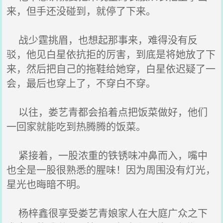
来，但手还没碰到，就停了下来。
战少霆挑眉，也想起那事来，难得没有反
驳，他见白星依抗拒的厉害，到底是将她放了下
来，然后把自己的拖鞋给她穿，白星依迟疑了一
会，最后也穿上了，不穿白不穿。
以往，娄艺青都会掐着点把饭菜做好，他们
一回家就能吃到热腾腾的饭菜。
紧接着，一股浓重的铁锈味冲鼻而入，嘴中
也全是一股很熟悉的腥味！因为周围没有灯光，
星光也晦暗不明。
杨梓鑫很享受娄艺青娘家人在大庭广众之下