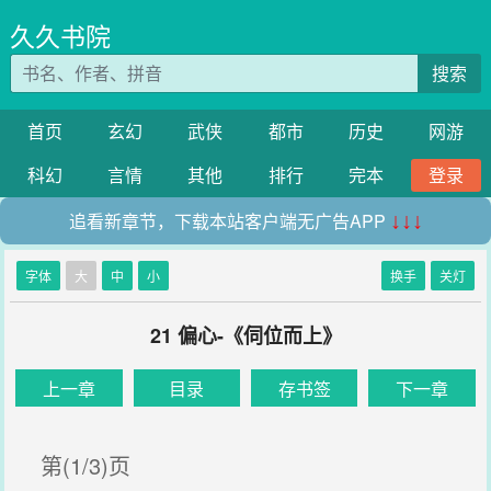
久久书院
搜索
首页
玄幻
武侠
都市
历史
网游
科幻
言情
其他
排行
完本
登录
追看新章节，下载本站客户端无广告APP
↓↓↓
字体
大
中
小
换手
关灯
21 偏心-《伺位而上》
上一章
目录
存书签
下一章
第(1/3)页