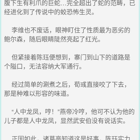
腹下生有利爪的巨蛇…完全超出了蛇的范畴，已
经进化到了传说中的蛟恐怖生灵。
李维也不废话，眼神盯住了性质最为恶劣的
鲍尔森，随后眼睛陡然亮起了红光。
但紧接着陈珏便想到，寨门到山下的道路是
个隘口，无法容纳大军通行。
经过简单的涮煮之后，荀彧直接咬了下去，
那是种难以形容的味道。
“人中龙凤，哼！”燕帝冷哼，他可不认为他的
儿子都是人中龙凤，显然武安伯没有说话实。
正因如此，诸葛亮知道这是好事，陈珏实力