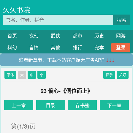
久久书院
搜索
首页
玄幻
武侠
都市
历史
网游
科幻
言情
其他
排行
完本
登录
追看新章节，下载本站客户端无广告APP
↓↓↓
字体
大
中
小
换手
关灯
23 偏心-《伺位而上》
上一章
目录
存书签
下一章
第(1/3)页