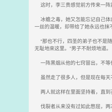
这时，李三贵感觉前方传来一阵震
冰蟾之毒，她又怎能忘记自己体内
一丝的温暖，却带给了她永远也抹
“那也不行，四圣的弟子也不是随
无耻地來这里。”男子不耐烦地道。
一阵黑烟从他的七窍冒出，不等他
虽然走了很多人，但是现在每天不
两人就这样在里面坚持着，直到孔
伐裂者从来没有过如此憋屈，两次