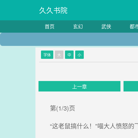
久久书院
首页
玄幻
武侠
都
字体
大
中
小
上一章
第(1/3)页
“这老鼠搞什么！”喵大人愤怒的