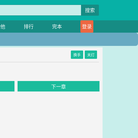
搜索
其他
排行
完本
登录
换手
关灯
下一章