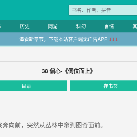
市
历史
网游
科幻
言情
追看新章节，下载本站客户端无广告APP
↓↓↓
38 偏心-《伺位而上》
目录
存书签
飞奔向前，突然从丛林中窜到图奇面前。