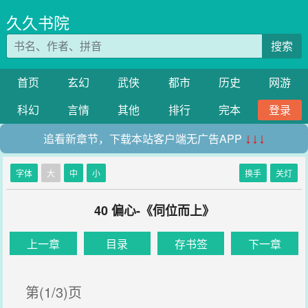
久久书院
搜索
首页
玄幻
武侠
都市
历史
网游
科幻
言情
其他
排行
完本
登录
追看新章节，下载本站客户端无广告APP
↓↓↓
字体
大
中
小
换手
关灯
40 偏心-《伺位而上》
上一章
目录
存书签
下一章
第(1/3)页