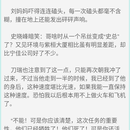
刘妈妈吓得连连磕头，每一次磕头都毫不含
糊，撞在地上还能发出砰砰声响。
史晓峰暗笑：哥啥时从一个吊丝变成“史总”
了？又见环境与紫桓大厦相比虽有明显差距，却
比宁佳公司好了不少。
刀瑞也注意到了这一点，只能再次朝我冲了
过来，不过当他走到一半的时候，我已经到了他
的身后，这种速度堪比光速，如果我能一直保持
这种速度。恐怕我以后根本用不上做火车和飞机
了。
“不能！可是你应该清楚，这次任务的重要
性，他们已经牺牲了！他们死了！可是你还活