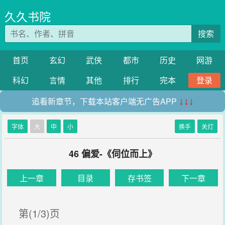
久久书院
搜索
首页
玄幻
武侠
都市
历史
网游
科幻
言情
其他
排行
完本
登录
追看新章节，下载本站客户端无广告APP
↓↓↓
字体
大
中
小
换手
关灯
46 偏爱-《伺位而上》
上一章
目录
存书签
下一章
第(1/3)页