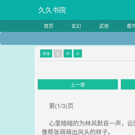
久久书院
首页
玄幻
武侠
都
字体
大
中
小
上一章
第(1/3)页
心里暗暗的为林风默哀一声，云阳
像帮张萌萌出风头的样子。