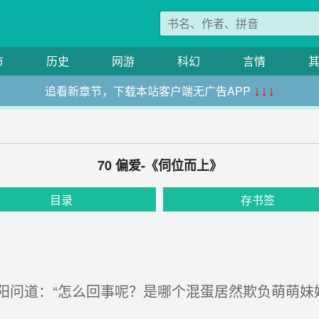
市
历史
网游
科幻
言情
追看新章节，下载本站客户端无广告APP
↓↓↓
70 偏爱-《伺位而上》
目录
存书签
问道：“怎么回事呢？是哪个混蛋居然欺负萌萌妹