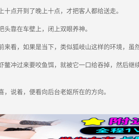
上十点开到了晚上十点，才把客人都给送走。
把头靠在车壁上，闭上双眼养神。
来看，如果是当下，类似狐岐山这样的环境，虽然
鳖冲过来要咬鱼饵，就被它一口给吞掉，然后继续
喜，说着，便看向后台老妪所在的方向。