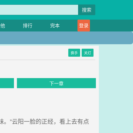
搜索
其他
排行
完本
登录
换手
关灯
下一章
妹。”云阳一脸的正经，看上去有点